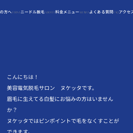
の方へ
ニードル脱毛
料金メニュー
よくある質問
アクセ
FIRST
ABOUT
MENU
FAQ
こんにちは！
美容電気脱毛サロン ヌケッタです。
眉毛に生えてる白髪にお悩みの方はいません
か？
ヌケッタではピンポイントで毛をなくすことが
できます。