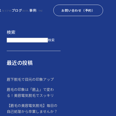
ス
ブログ
事例
お問い合わせ
（予約）
ACCESS
BLOG
CASE
検索
検索
最近の投稿
眉下脱毛で目元の印象アップ
眉毛の印象は「眉上」で変わ
る！美容電気脱毛でスッキリ
【眉毛の美容電気脱毛】毎日の
自己処理から卒業しませんか？