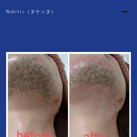
Nuketta（ヌケッタ）