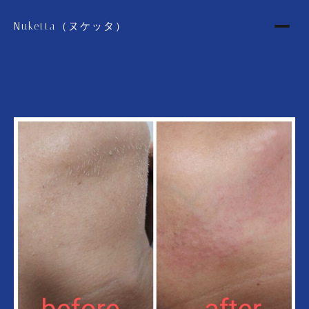
Nuketta（ヌケッタ）