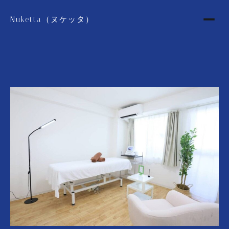
Nuketta（ヌケッタ）