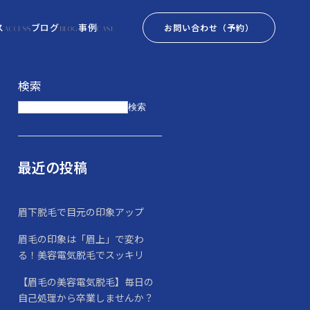
ス
ブログ
事例
お問い合わせ
（予約）
ACCESS
BLOG
CASE
検索
検索
最近の投稿
眉下脱毛で目元の印象アップ
眉毛の印象は「眉上」で変わ
る！美容電気脱毛でスッキリ
【眉毛の美容電気脱毛】毎日の
自己処理から卒業しませんか？