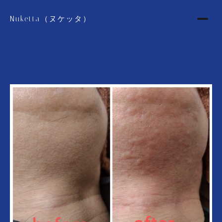
Nuketta（ヌケッタ）