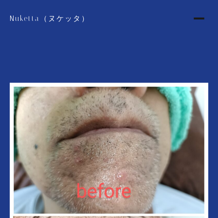
Nuketta（ヌケッタ）