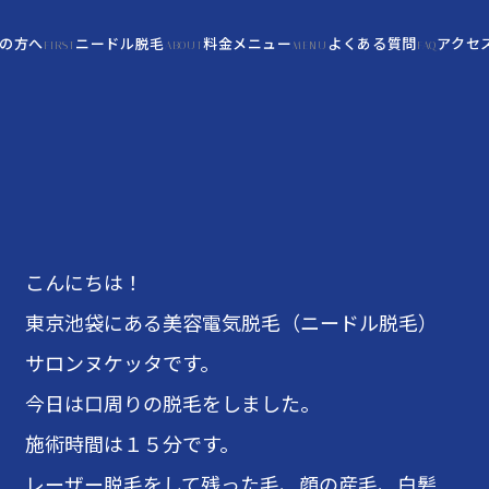
の方へ
ニードル脱毛
料金メニュー
よくある質問
アクセ
FIRST
ABOUT
MENU
FAQ
こんにちは！
東京池袋にある美容電気脱毛（ニードル脱毛）
サロンヌケッタです。
今日は口周りの脱毛をしました。
施術時間は１５分です。
レーザー脱毛をして残った毛、顔の産毛、白髪