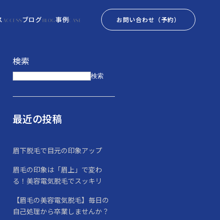
ス
ブログ
事例
お問い合わせ
（予約）
ACCESS
BLOG
CASE
検索
検索
最近の投稿
眉下脱毛で目元の印象アップ
眉毛の印象は「眉上」で変わ
る！美容電気脱毛でスッキリ
【眉毛の美容電気脱毛】毎日の
自己処理から卒業しませんか？