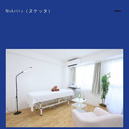
Nuketta（ヌケッタ）