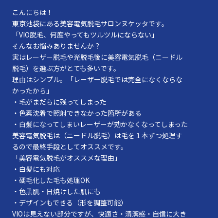
こんにちは！
東京池袋にある美容電気脱毛サロンヌケッタです。
「VIO脱毛、何度やってもツルツルにならない」
そんなお悩みありませんか？
実はレーザー脱毛や光脱毛後に美容電気脱毛（ニードル
脱毛）を選ぶ方がとても多いです。
理由はシンプル。「レーザー脱毛では完全になくならな
かったから」
・毛がまだらに残ってしまった
・色素沈着で照射できなかった箇所がある
・白髪になってしまいレーザーが効かなくなってしまった
美容電気脱毛は（ニードル脱毛）は毛を１本ずつ処理す
るので最終手段としてオススメです。
「美容電気脱毛がオススメな理由」
・白髪にも対応
・硬毛化した毛も処理OK
・色黒肌・日焼けした肌にも
・デザインもできる（形を調整可能）
VIOは見えない部分ですが、快適さ・清潔感・自信に大き