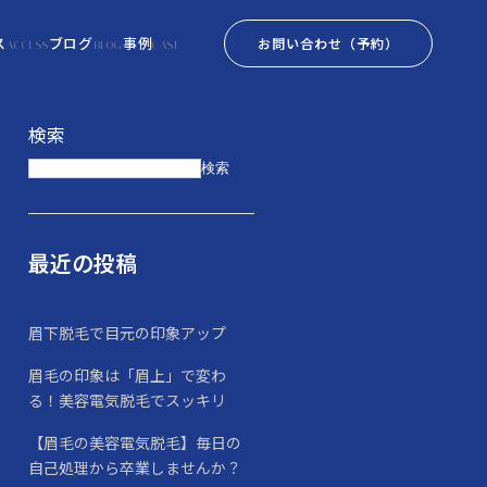
ス
ブログ
事例
お問い合わせ
（予約）
ACCESS
BLOG
CASE
検索
検索
最近の投稿
眉下脱毛で目元の印象アップ
眉毛の印象は「眉上」で変わ
る！美容電気脱毛でスッキリ
【眉毛の美容電気脱毛】毎日の
自己処理から卒業しませんか？