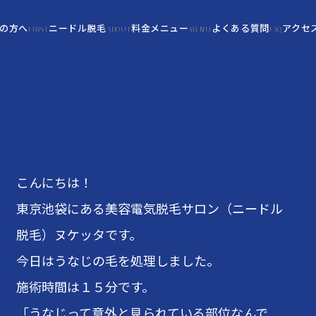
の方へ
ニードル脱毛
料金メニュー
よくある質問
アクセ
FIRST
ABOUT
MENU
FAQ
こんにちは！
東京池袋にある美容電気脱毛サロン（ニードル
脱毛）ヌケッタです。
今日はうなじの毛を処理しました。
施術時間は１５分です。
「うなじって意外と見られている部位なんで