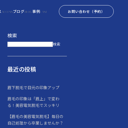
ス
ブログ
事例
お問い合わせ
（予約）
ACCESS
BLOG
CASE
検索
検索
最近の投稿
眉下脱毛で目元の印象アップ
眉毛の印象は「眉上」で変わ
る！美容電気脱毛でスッキリ
【眉毛の美容電気脱毛】毎日の
自己処理から卒業しませんか？