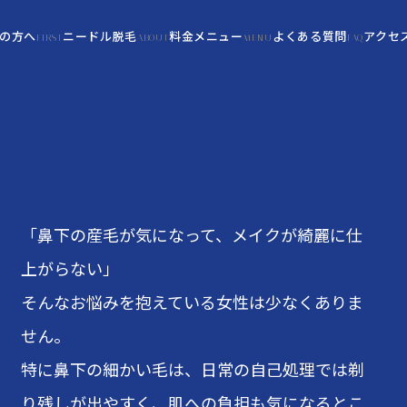
の方へ
ニードル脱毛
料金メニュー
よくある質問
アクセ
FIRST
ABOUT
MENU
FAQ
「鼻下の産毛が気になって、メイクが綺麗に仕
上がらない」
そんなお悩みを抱えている女性は少なくありま
せん。
特に鼻下の細かい毛は、日常の自己処理では剃
り残しが出やすく、肌への負担も気になるとこ