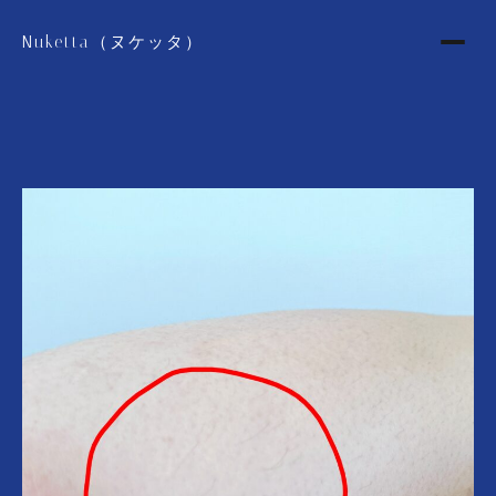
Nuketta（ヌケッタ）