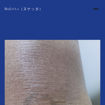
Nuketta（ヌケッタ）