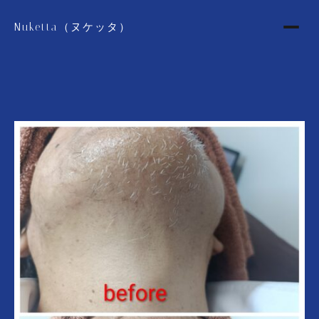
Nuketta（ヌケッタ）