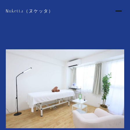
Nuketta（ヌケッタ）