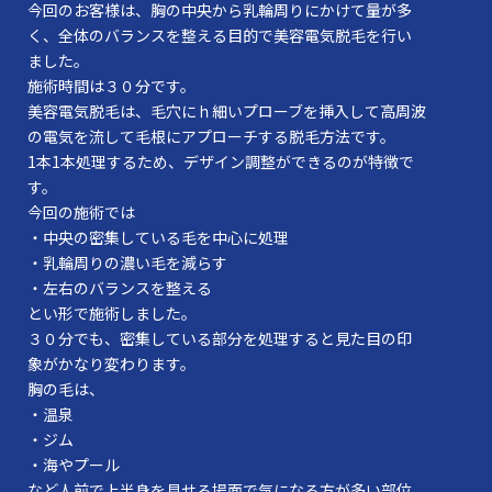
今回のお客様は、胸の中央から乳輪周りにかけて量が多
く、全体のバランスを整える目的で美容電気脱毛を行い
ました。
施術時間は３０分です。
美容電気脱毛は、毛穴にｈ細いプローブを挿入して高周波
の電気を流して毛根にアプローチする脱毛方法です。
1本1本処理するため、デザイン調整ができるのが特徴で
す。
今回の施術では
・中央の密集している毛を中心に処理
・乳輪周りの濃い毛を減らす
・左右のバランスを整える
とい形で施術しました。
３０分でも、密集している部分を処理すると見た目の印
象がかなり変わります。
胸の毛は、
・温泉
・ジム
・海やプール
など人前で上半身を見せる場面で気になる方が多い部位