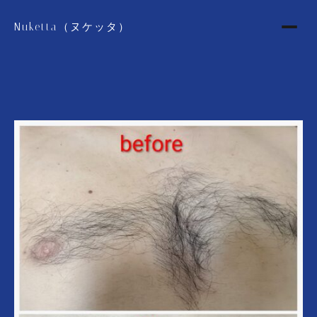
Nuketta（ヌケッタ）