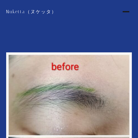
Nuketta（ヌケッタ）