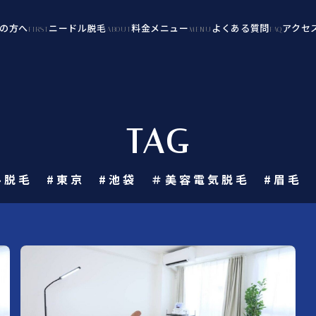
の方へ
ニードル脱毛
料金メニュー
よくある質問
アクセ
FIRST
ABOUT
MENU
FAQ
TAG
ル脱毛 #東京 #池袋 ＃美容電気脱毛 #眉毛 