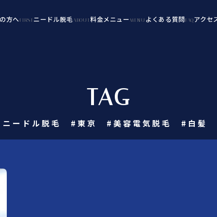
の方へ
ニードル脱毛
料金メニュー
よくある質問
アクセ
FIRST
ABOUT
MENU
FAQ
TAG
＃ニードル脱毛 #東京 #美容電気脱毛 #白髪